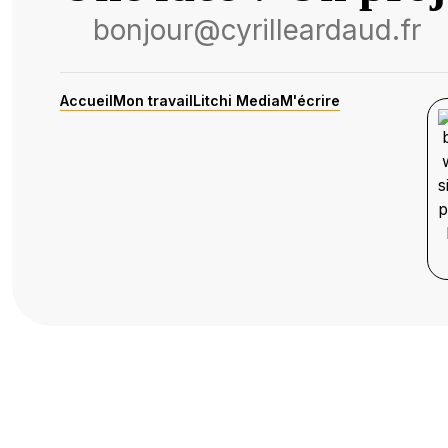
bonjour@cyrilleardaud.fr
Accueil
Mon travail
Litchi Media
M'écrire