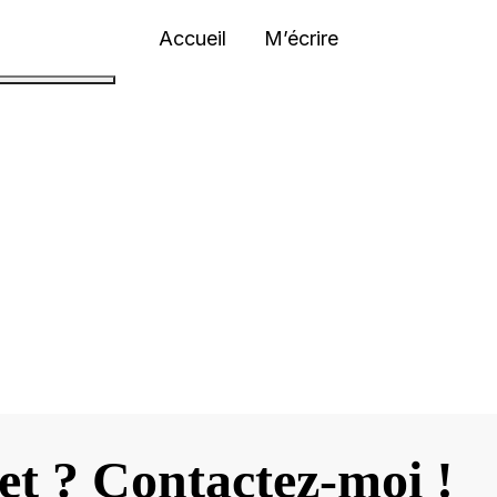
tes :
|
|
|
EST-EN-OUEST
CYRILLE A-R PHOTOGRAPHE
LITCHI MÉDIA
JOUR
Accueil
M’écrire
et ? Contactez-moi !